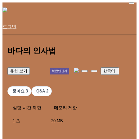
로그인
바다의 인사법
유형 보기
한국어
복합연산자
좋아요
3
Q&A
2
실행 시간 제한
메모리 제한
1 초
20 MB