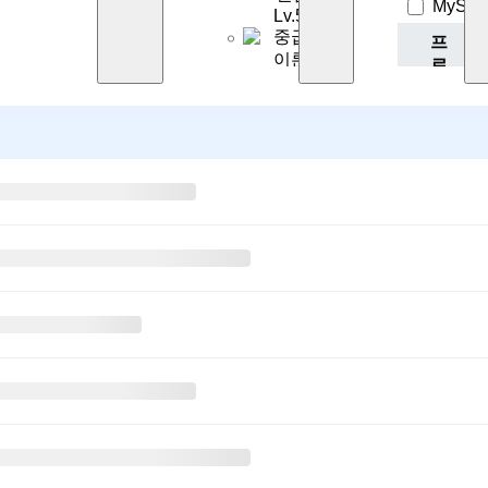
MySQ
Lv.5
중급
프
이론
로
젝
중
트
급
Turtle
Lv.6
Web
실습
Project
Lv.7
실습
Lv.8
중급
이론
2
Lv.9
실습
Lv.10
실습
고
급
Lv.11