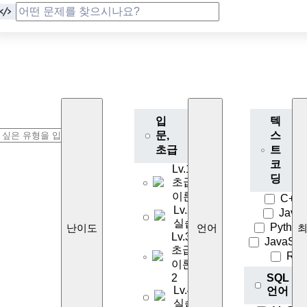
입
텍
문,
스
초급
트
코
Lv.1
딩
초급
이론
C++
Lv.2
Java
실습
Python
난이도
언어
Lv.3
JavaScri
초급
R
이론
2
SQL
Lv.4
언어
실습