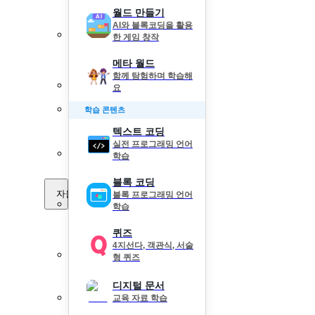
월드 만들기
AI와 블록코딩을 활용
한 게임 창작
메타 월드
함께 탐험하며 학습해
요
학습 콘텐츠
텍스트 코딩
실전 프로그래밍 언어
학습
블록 코딩
자율 학습
블록 프로그래밍 언어
학습
퀴즈
4지선다, 객관식, 서술
형 퀴즈
디지털 문서
교육 자료 학습