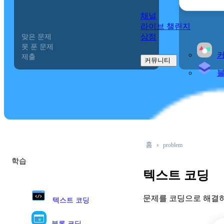
채널
라이브 챌린지
상점
맞은 문제
0
못 푼 문제
0
제출
0
커뮤니티
홈
problem
학습
텍스트 코딩
문제를 코딩으로 해결하
텍스트 코딩
블록 코딩