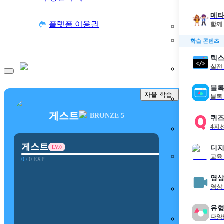
메타
플랫폼 이용권
함께
학습 콘텐츠
텍스
실전
블록
자율 학습
블록
게스트
BRONZE 5
퀴
4지
게스트
디지
LV.
0
교육
0
/
0
EXP
영상
영상
유형
다양