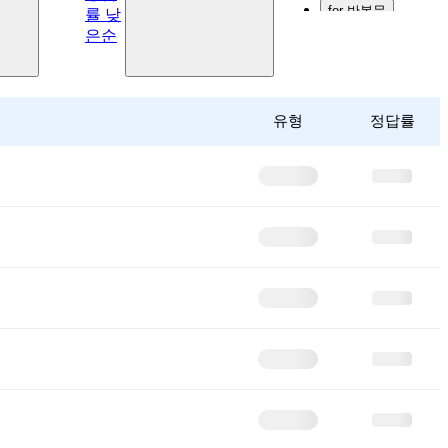
L
for 반복문
률 낮
은순
while 반복문
딕셔너리
튜플
함수
유형
정답률
예외 처리
준비 중입니다. :)
다른 유형들도 곧
추가됩니다!