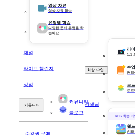
영상 자료
영상 자료 학습
유형별 학습
다양한 문제 유형을 학
습해요
라이
채널
1:1
수업
라이브 챌린지
화상 수업
커리
상점
로
로드
커뮤니티
선생님
커뮤니티
블로그
RPG 학습 
월드
AI
수강권 구매