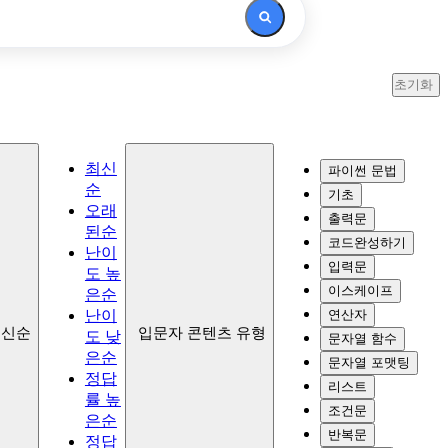
초기화
최신
파이썬 문법
순
기초
오래
출력문
된순
코드완성하기
난이
입력문
도 높
이스케이프
은순
난이
연산자
3
최신순
입문자 콘텐츠 유형
도 낮
문자열 함수
pt
은순
문자열 포맷팅
정답
리스트
률 높
조건문
은순
반복문
정답