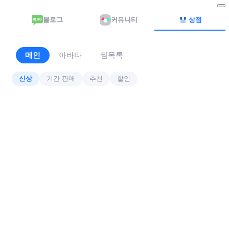
블로그
커뮤니티
상점
메인
아바타
찜목록
신상
기간 판매
추천
할인