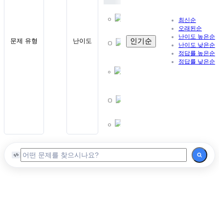
Lv.1
초급
최신순
이론
오래된순
난이도 높은순
Lv.2
인기순
문제 유형
난이도
난이도 낮은순
실습
정답률 높은순
Lv.3
정답률 낮은순
초급
이론
2
Lv.4
실습
Lv.5
중급
이론
중
급
Lv.6
실습
Lv.7
실습
Lv.8