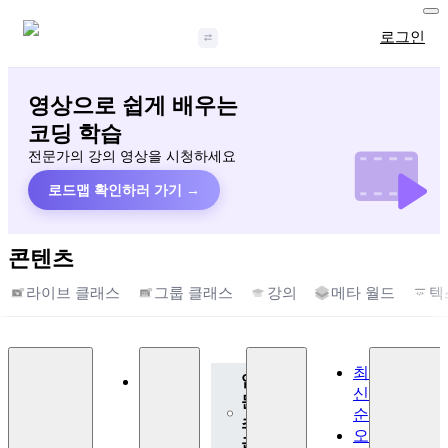
로그인
영상으로 쉽게 배우는
코딩 학습
전문가의 강의 영상을 시청하세요
로드맵 확인하러 가기 →
콘텐츠
라이브 클래스
그룹 클래스
강의
메타 월드
텍
최
입
신
문,
순
초
오
급