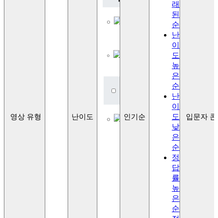
래
Lv.1
된
초급
순
이론
난
Lv.2
이
초급
도
이론
높
2
은
중
순
급
난
이
Lv.3
도
영상 유형
난이도
인기순
입문자 콘
중급
낮
이론
은
Lv.4
중급
순
이론
정
2
답
률
고
높
급
은
Lv.5
순
고급