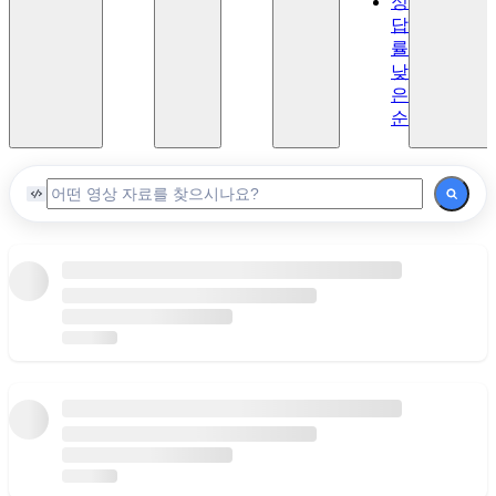
정
이론
답
Lv.6
률
고급
낮
이론
은
2
순
마
스
터
Lv.7
마스
터