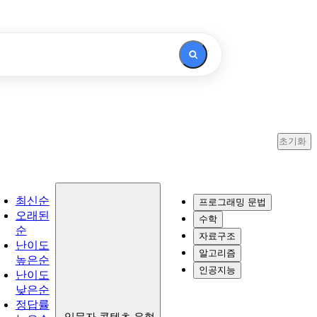
초기화
최신순
프로그래밍 문법
오래된
수학
순
자료구조
난이도
알고리즘
높은순
인공지능
난이도
낮은순
정답률