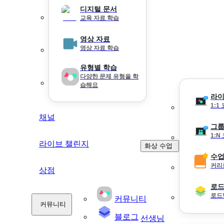
디지털 문서
교육 자료 학습
영상 자료
영상 자료 학습
유형별 학습
다양한 문제 유형을 학
습해요
라이
1:1
채널
그룹
1:N
라이브 챌린지
화상 수업
수업
커리
상점
로
로드
커뮤니티
커뮤니티
블로그
선생님