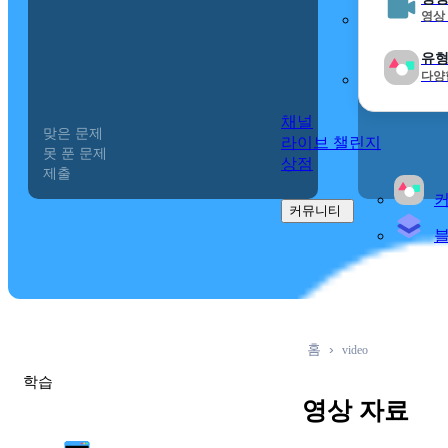
영상
유형
다양
채널
맞은 문제
0
라이브 챌린지
못 푼 문제
0
상점
제출
0
커뮤니티
홈
video
학습
영상 자료