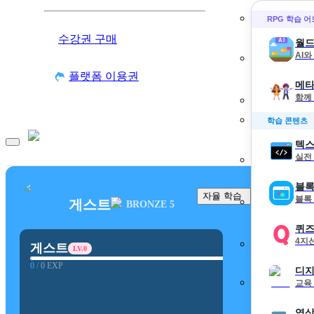
RPG 학습 
수강권 구매
월드
AI
플랫폼 이용권
메타
함께
학습 콘텐츠
텍스
실전
블록
자율 학습
블록
게스트
BRONZE 5
퀴
4지
게스트
LV.
0
0
/
0
EXP
디지
교육
영상