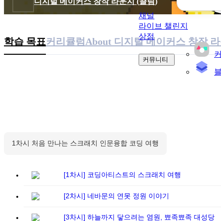
디지털 메이커스 창작 라운지
(
끌림
)
채널
라이브 챌린지
상점
학습 목표
커리큘럼
About
디지털 메이커스 창작 
커뮤니티
1
차시
처음 만나는 스크래치 인문융합 코딩 여행
[1차시] 코딩아티스트의 스크래치 여행
[2차시] 네바문의 연못 정원 이야기
[3차시] 하늘까지 닿으려는 염원, 뾰족뾰족 대성당