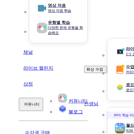
영상 자료
영상 자료 학습
유형별 학습
다양한 문제 유형을 학
습해요
라이
채널
1:1
수업
라이브 챌린지
화상 수업
커리
상점
로
로드
커뮤니티
선생님
커뮤니티
블로그
RPG 학습 
월드
AI
수강권 구매