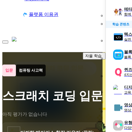
메타
플랫폼 이용권
함께
학습 콘텐츠
텍스
실전
블록
자율 학습
블록
퀴
입문
컴퓨팅 사고력
4지
디지
스크래치 코딩 입문
교육
영상
영상
아직 평가가 없습니다
유형
다양