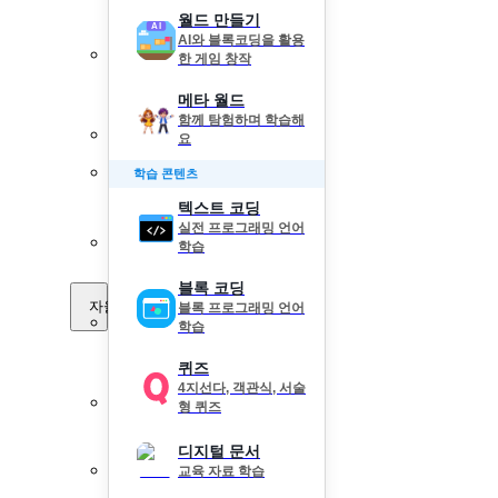
월드 만들기
AI와 블록코딩을 활용
한 게임 창작
메타 월드
함께 탐험하며 학습해
요
학습 콘텐츠
텍스트 코딩
실전 프로그래밍 언어
학습
블록 코딩
자율 학습
블록 프로그래밍 언어
학습
퀴즈
4지선다, 객관식, 서술
형 퀴즈
디지털 문서
교육 자료 학습